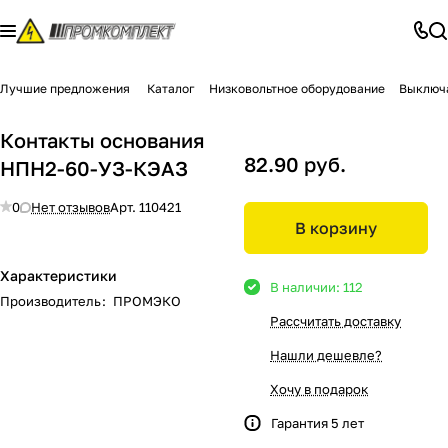
Лучшие предложения
Каталог
Низковольтное оборудование
Выключа
Контакты основания
82.90 руб.
НПН2-60-УЗ-КЭАЗ
0
Нет отзывов
Арт.
110421
В корзину
Характеристики
В наличии: 112
Производитель
:
ПРОМЭКО
Рассчитать доставку
Нашли дешевле?
Хочу в подарок
Гарантия 5 лет