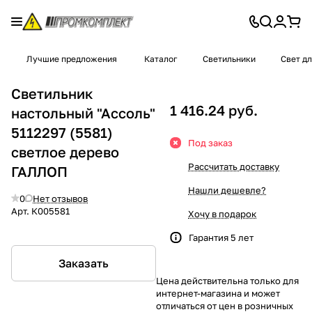
Лучшие предложения
Каталог
Светильники
Свет д
Светильник
1 416.24 руб.
настольный "Ассоль"
5112297 (5581)
Под заказ
светлое дерево
Рассчитать доставку
ГАЛЛОП
Нашли дешевле?
0
Нет отзывов
Арт.
К005581
Хочу в подарок
Гарантия 5 лет
Заказать
Цена действительна только для
интернет-магазина и может
отличаться от цен в розничных