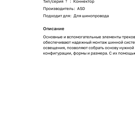
Тип/серия
:
Коннектор
?
Производитель
:
ASD
Подходит для
:
Для шинопровода
Описание
Основные и вспомогательные элементы треко
обеспечивают надежный монтаж шинной сист
освещения, позволяют собрать основу нужной
конфигурации, формы и размера. С их помощь
образовать любые ветвления трековой систем
и создать стильную в оформлении и удобную в
систему освещения.