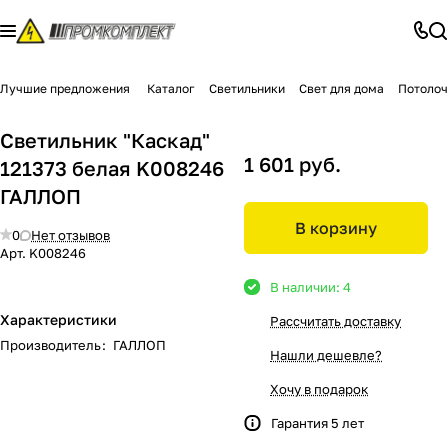
Лучшие предложения
Каталог
Светильники
Свет для дома
Потолоч
Светильник "Каскад"
1 601 руб.
121373 белая K008246
ГАЛЛОП
В корзину
0
Нет отзывов
Арт.
K008246
В наличии: 4
Характеристики
Рассчитать доставку
Производитель
:
ГАЛЛОП
Нашли дешевле?
Хочу в подарок
Гарантия 5 лет