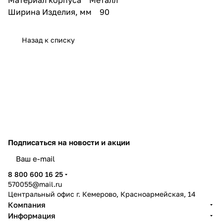
влаги и защищает от
Ширина Изделия, мм 90
запотевания.
Основные характеристики
светильника:
Назад к списку
• Предназначен под лампы E27
• Рассеиватель – стекло
• Форма корпуса – цилиндр
• Форматы светильников –
односторонний и
двухсторонний
• Цвета корпуса – белый,
черный, бронза
• Температурный диапазон -20°
+40°С
• Степень защиты IP65
Подписаться
на новости и акции
• Простой монтаж и установка
политикой конфиденциальности
8 800 600 16 25
570055@mail.ru
Центральный офис г. Кемерово, Красноармейская, 14
Компания
Информация