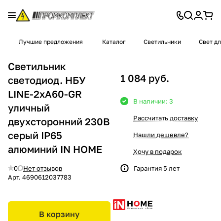
Лучшие предложения
Каталог
Светильники
Свет д
Светильник
1 084 руб.
светодиод. НБУ
LINE-2хА60-GR
В наличии: 3
уличный
Рассчитать доставку
двухсторонний 230B
серый IP65
Нашли дешевле?
алюминий IN HOME
Хочу в подарок
0
Нет отзывов
Гарантия 5 лет
Арт.
4690612037783
В корзину