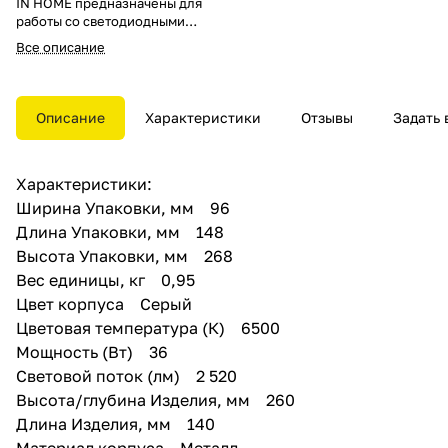
IN HOME предназначены для
работы со светодиодными
лампами E27. Линейка
Все описание
представлена в двух цветах
(черный и серый) и двух
вариантах исполнения
(односторонний и
Описание
Характеристики
Отзывы
Задать 
двусторонний). Светильники
предназначены для фасадной
подсветки загородных домов,
Характеристики:
коттеджей, ресторанов,
инсталляций. Благодаря
Ширина Упаковки, мм 96
современному дизайну,
Длина Упаковки, мм 148
лаконичной форме и
Высота Упаковки, мм 268
нестандартному световому
эффекту, они станут идеальным
Вес единицы, кг 0,95
решением для акцентного
Цвет корпуса Серый
освещения общественных
Цветовая температура (К) 6500
зданий и частных загородных
коттеджей. Светильник имеет
Мощность (Вт) 36
разборный корпус для
Световой поток (лм) 2 520
установки светодиодной лампы.
Высота/глубина Изделия, мм 260
Корпус защищен специальной
прокладкой, которая
Длина Изделия, мм 140
предотвращает проникновение
Материал корпуса Металл