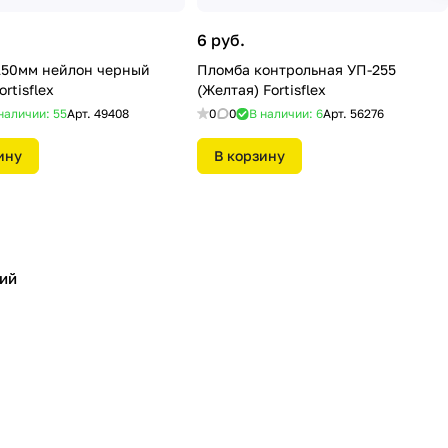
6 руб.
150мм нейлон черный
Пломба контрольная УП-255
ortisflex
(Желтая) Fortisflex
наличии: 55
Арт.
49408
0
0
В наличии: 6
Арт.
56276
ину
В корзину
ий