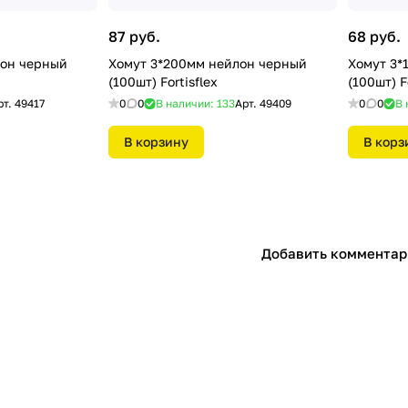
87 руб.
68 руб.
лон черный
Хомут 3*200мм нейлон черный
Хомут 3*
(100шт) Fortisflex
(100шт) F
рт.
49417
0
0
В наличии: 133
Арт.
49409
0
0
В 
В корзину
В корз
Добавить комментар